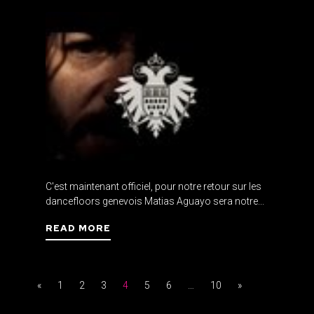
C'est maintenant officiel, pour notre retour sur les
dancefloors genevois Matias Aguayo sera notre...
READ MORE
«
1
2
3
4
5
6
…
10
»