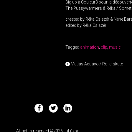
Big up à Couleur3 pour la découver
The Pussywarmers & Réka / Somethi
created by Réka Csiszér & Nene Bar
edited by Réka Csiszér
Tagged
animation
,
clip
,
music
POST NAV
Matias Aguayo / Rollerskate
All rights reserved ©2026 LuLúxpo