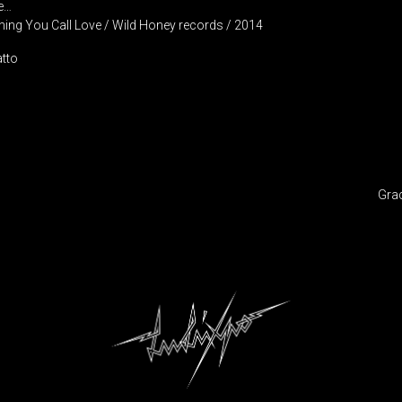
te…
ng You Call Love / Wild Honey records / 2014
atto
IGATION
Gra