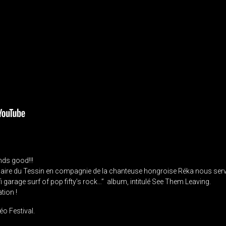
ds good!!!
naire du Tessin en compagnie de la chanteuse hongroise Réka nous serv
-fi garage surf of pop fifty’s rock…” album, intitulé See Them Leaving.
ion !
léo Festival.