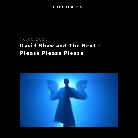
LULUXPO
TAG: HER MAJESTY’S SHIP
16.03.2020
David Shaw and The Beat –
Please Please Please