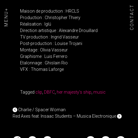
CONTACT
MENU+
Maison de production : HRCLS
Production : Christopher Thiery
Réalisation : Iglú
Direction artistique : Alexandre Drouillard
TV production : Ingrid Vasseur
Post-production : Louise Trojani
Montage : Olivia Vasseur
Graphisme : Luis Ferrero
Etalonnage : Ghislain Rio
VFX : Thomas Laforge
Tagged
clip
,
DBFC
,
her majesty's ship
,
music
POST NAVIGATION
Charlie / Spacer Woman
Red Axes feat. Insaac Students – Musica Electronique