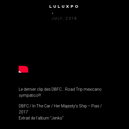
LULUXPO
DBFC / IN THE CAR
JULY, 2018
Le dernier clip des DBFC… Road Trip mexicano
sympatico!!!
DBFC / In The Car / Her Majesty’s Ship – Pias /
2017
Extrait de l’album “Jenks”