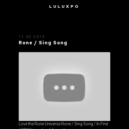
LULUXPO
TAG: RONE
11.02.2015
Rone / Sing Song
Love the Rone Universe Rone / Sing Song / In Finé