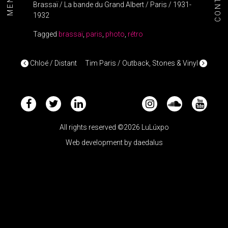
CONTACT
MENU+
Brassaï / La bande du Grand Albert / Paris / 1931-
1932
Tagged
brassaï
,
paris
,
photo
,
rétro
POST NAVIGATION
Chloé / Distant
Tim Paris / Outback, Stones & Vinyl
All rights reserved ©2026 LuLúxpo
Web development by
daedalus