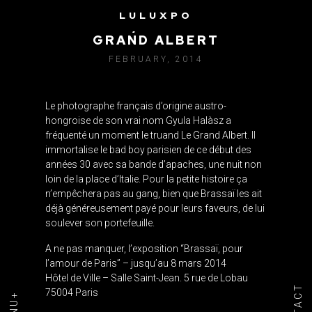
LULUXPO
BRASSAÏ / LA BANDE DU
GRAND ALBERT
FEBRUARY, 2014
Le photographe français d’origine austro-
hongroise de son vrai nom Gyula Halàsz a
fréquenté un moment le truand Le Grand Albert. Il
immortalise le bad boy parisien de ce début des
années 30 avec sa bande d’apaches, une nuit non
loin de la place d’Italie. Pour la petite histoire ça
n’empêchera pas au gang, bien que Brassaï les ait
déjà généreusement payé pour leurs faveurs, de lui
soulever son portefeuille.
A ne pas manquer, l’exposition
“Brassaï, pour
l’amour de Paris” – jusqu’au 8 mars 2014
Hôtel de Ville – Salle Saint-Jean. 5 rue de Lobau
75004 Paris