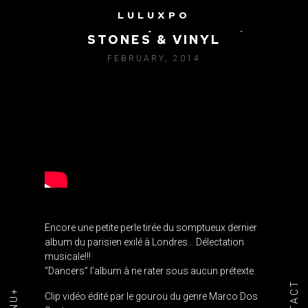
LULUXPO
TIM PARIS / OUTBACK,
STONES & VINYL
FEBRUARY, 2014
Encore une petite perle tirée du somptueux dernier
album du parisien exilé à Londres… Délectation
musicale!!!
“Dancers” l’album à ne rater sous aucun prétexte.
Clip vidéo édité par le gourou du genre Marco Dos