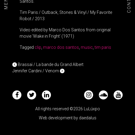
CONTACT
MENU+
Santos.
Tim Paris / Outback, Stones & Vinyl / My Favorite
Robot / 2013
Video edited by Marco Dos Santos from original
movie ‘Wake in Fright’ (1971)
Tagged
clip
,
marco dos santos
,
music
,
tim paris
POST NAVIGATION
Brassaï / La bande du Grand Albert
Jennifer Cardini / Venom
All rights reserved ©2026 LuLúxpo
Web development by
daedalus