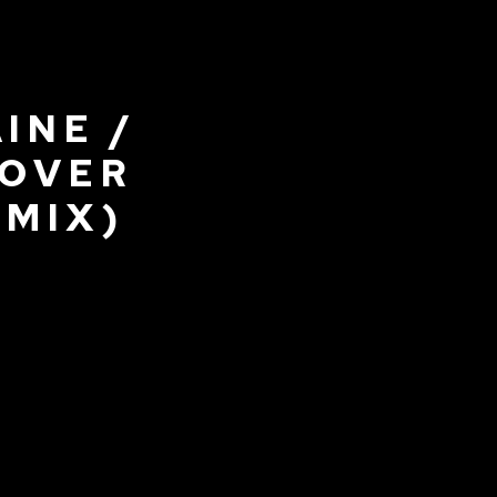
INE /
COVER
 MIX)