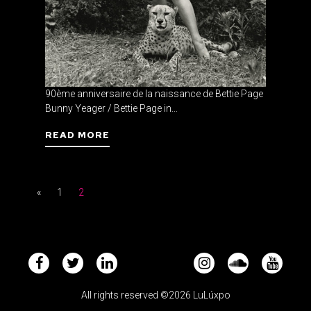
90ème anniversaire de la naissance de Bettie Page
Bunny Yeager / Bettie Page in...
READ MORE
«
1
2
All rights reserved ©2026 LuLúxpo