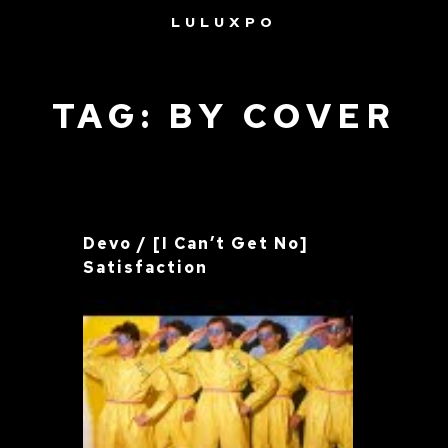
LULUXPO
TAG: BY COVER
Devo / [I Can’t Get No]
Satisfaction