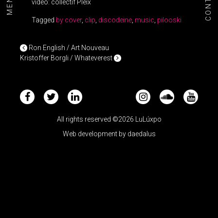
CONTACT
MENU+
video: collectif Pleix
Tagged
by cover
,
clip
,
discodeine
,
music
,
pilooski
POST NAVIGATION
Ron English / Art Nouveau
Kristoffer Borgli / Whateverest
All rights reserved ©2026 LuLúxpo
Web development by
daedalus