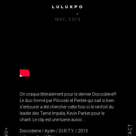
LULUXPO
DISCODEINE / AYDIN
MAY, 2013
On craque littéralement pour le dernier Discodeine!!!
Le duo formé par Pilooski et Pentile qui sait si bien
s’entourer a été chercher cette fois-ci le renfort du
leader des Tame Impala, Kevin Parker pour le
chant. Le clip est une tuerie aussi….
Discodeine / Aydin / D.I.R.T.Y. / 2013