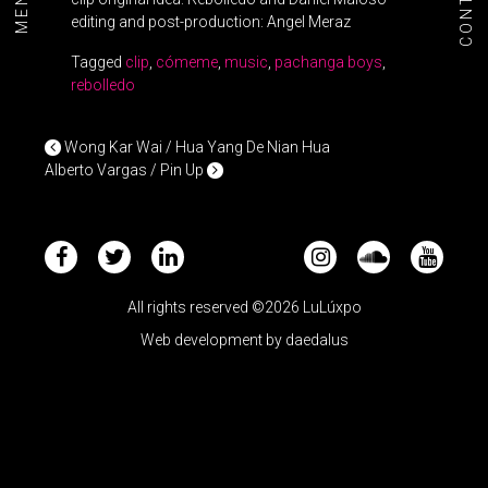
CONTACT
MENU+
editing and post-production: Angel Meraz
Tagged
clip
,
cómeme
,
music
,
pachanga boys
,
rebolledo
POST NAVIGATION
Wong Kar Wai / Hua Yang De Nian Hua
Alberto Vargas / Pin Up
All rights reserved ©2026 LuLúxpo
Web development by
daedalus