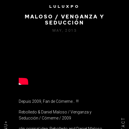
LULUXPO
REBOLLEDO & DANIEL
MALOSO / VENGANZA Y
SEDUCCIÓN
MAY, 2013
Depuis 2009, Fan de Cómeme… !!!
Rebolledo & Daniel Maloso / Venganza y
Seducción / Cómeme / 2009
clip original idea: Rebolledo and Daniel Maloso