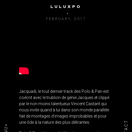
LULUXPO
POLO & PAN / JACQUADI
FEBRUARY, 2017
Jacquadi, le tout dernier track des Polo & Pan est
coécrit avec le trublion de génie Jacques et clippé
par le non moins talentueux Vincent Castant qui
nous invite quand à lui dans son monde parallèle
fait de montages d’images improbables et pour
une ôde à la nature des plus délirantes.