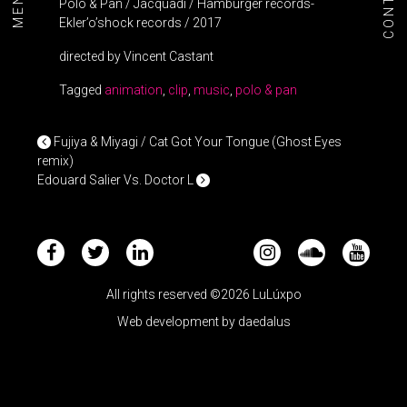
CONTACT
MENU+
Polo & Pan / Jacquadi / Hamburger records-
Ekler’o’shock records / 2017
directed by Vincent Castant
Tagged
animation
,
clip
,
music
,
polo & pan
POST NAVIGATION
Fujiya & Miyagi / Cat Got Your Tongue (Ghost Eyes
remix)
Edouard Salier Vs. Doctor L
All rights reserved ©2026 LuLúxpo
Web development by
daedalus