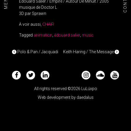
CONTACT
MENU+
Edouard Salier / Empire / Autour De Minuit / 2005
musique de Doctor L
3D par Sprawn
A voir aussi,
CHAIR
Tagged
animation
,
édouard salier
,
music
POST NAVIGATION
Polo & Pan / Jacquadi
Keith Haring / The Message
All rights reserved ©2026 LuLúxpo
Web development by
daedalus