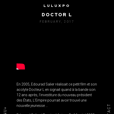
LULUXPO
EDOUARD SALIER VS.
DOCTOR L
FEBRUARY, 2017
En 2005, Edourad Salier réalisait ce petit film et son
acolyte Docteur L en signait quand à la bande son.
12 ans après, l’investiture du nouveau président
des États, L’Empire pourrait avoir trouvé une
nouvelle jeunesse …