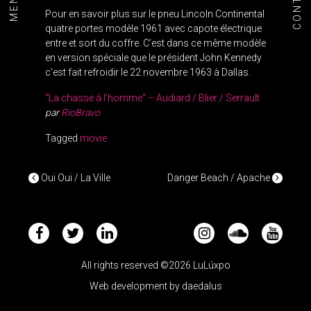
CONTACT
MENU+
Pour en savoir plus sur le pneu Lincoln Continental
quatre portes modèle 1961 avec capote électrique
entre et sort du coffre.
C’est dans ce même modèle
en version spéciale que le président John Kennedy
c’est fait refroidir le 22 novembre 1963 à Dallas.
“La chasse à l’homme” – Audiard / Blier / Serrault
par
RioBravo
Tagged
movie
POST NAVIGATION
Oui Oui / La Ville
Danger Beach / Apache
All rights reserved ©2026 LuLúxpo
Web development by
daedalus