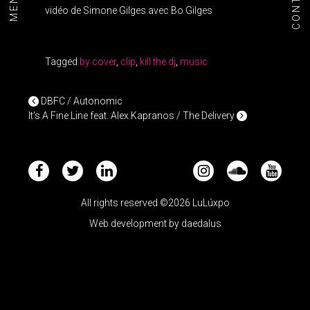
CONTACT
MENU+
vidéo de Simone Gilges avec Bo Gilges
Tagged
by cover
,
clip
,
kill the dj
,
music
POST NAVIGATION
DBFC / Autonomic
It’s A Fine Line feat. Alex Kapranos / The Delivery
All rights reserved ©2026 LuLúxpo
Web development by
daedalus