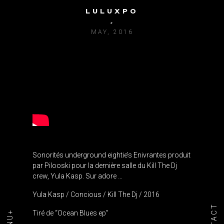
LULUXPO
YULA KASP / CONCIOUS
MAY, 2016
Sonorités underground eightie’s Enivrantes produit
par Pilooski pour la dernière salle du Kill The Dj
crew, Yula Kasp.
Sur adore …
Yula Kasp / Concious / Kill The Dj / 2016
Tiré de “Ocean Blues ep”