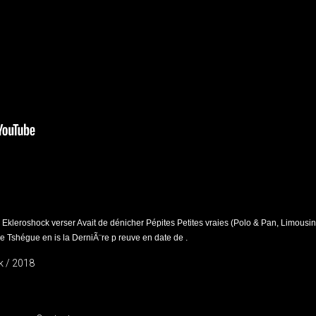
ir Ekleroshock verser Avait de dénicher Pépites Petites vraies (Polo & Pan, Limousi
pe Tshégue en is la DerniÃ¨re
p
reuve en date de
.
k / 2018