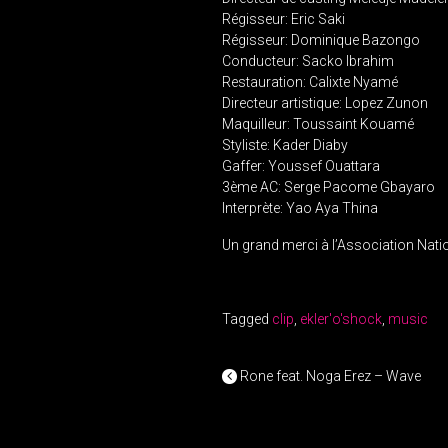
Régisseur: Eric Saki
Régisseur: Dominique Bazongo
Conducteur: Sacko Ibrahim
Restauration: Calixte Nyamé
Directeur artistique: Lopez Zunon
Maquilleur: Toussaint Kouamé
Styliste: Kader Diaby
Gaffer: Youssef Ouattara
3ème AC: Serge Pacome Gbayaro
Interprète: Yao Aya Thina
Un grand merci à l’Association Natio
Tagged
clip
,
ekler'o'shock
,
music
POST NAV
Rone feat. Noga Erez – Wave