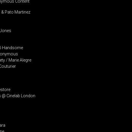
onymous Content
n & Pato Martinez
 Jones
a @ Handsome
 Anonymous
ety / Marie Alegre
Couturier
store
ms @ Cinelab London
ara
ine