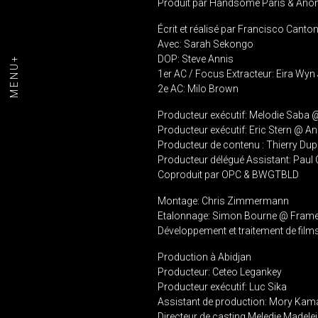
Produit par Handsome Paris & An
Écrit et réalisé par Francisco Canto
Avec: Sarah Sekongo
DOP: Steve Annis
MENU+
1er AC / Focus Extracteur: Eira Wyn
2e AC: Milo Brown
Producteur exécutif: Melodie Sab
Producteur exécutif: Eric Stern @
Producteur de
contenu
: Thierry Dup
Producteur délégué Assistant: Paul 
Coproduit par OPC & BWGTBLD
Montage: Chris Zimmermann
Etalonnage: Simon Bourne @ Frame
Développement et traitement de fil
Production à Abidjan
Producteur: Ceteo Legankey
Producteur exécutif: Luc Sika
Assistant de production: Mory Kam
Directeur de casting Meledje Madele