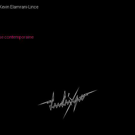
 Kevin Elamrani-Lince
sse contemporaine
IGATION