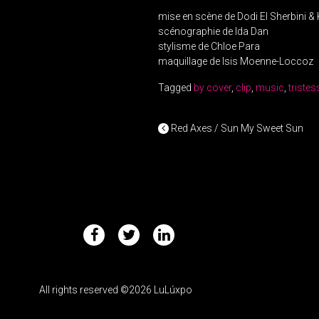
mise en scène de Dodi El Sherbini &
scénographie de Ida Dan
stylisme de Chloe Para
maquillage de Isis Moenne-Loccoz
Tagged
by cover
,
clip
,
music
,
triste
POST NAV
Red Axes / Sun My Sweet Sun
All rights reserved ©2026 LuLúxpo