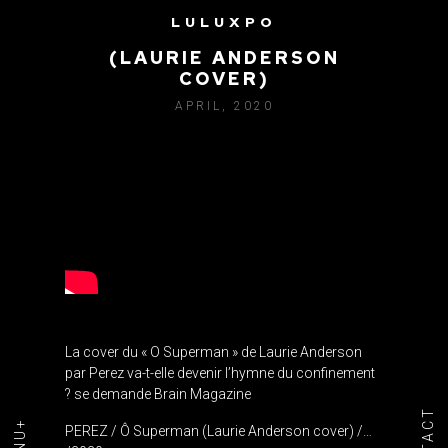
LULUXPO
PEREZ – Ô SUPERMAN
(LAURIE ANDERSON
COVER)
APRIL, 2020
La cover du « O Superman » de Laurie Anderson
par Perez va-t-elle devenir l’hymne du confinement
? se demande Brain Magazine
PEREZ / Ô Superman (Laurie Anderson cover) /…