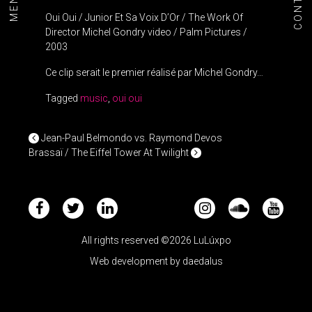
CONTACT
MENU+
Oui Oui / Junior Et Sa Voix D’Or / The Work Of
Director Michel Gondry video / Palm Pictures /
2003
Ce clip serait le premier réalisé par Michel Gondry…
Tagged
music
,
oui oui
POST NAVIGATION
Jean-Paul Belmondo vs. Raymond Devos
Brassaï / The Eiffel Tower At Twilight
All rights reserved ©2026 LuLúxpo
Web development by
daedalus