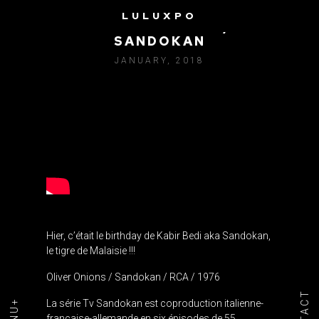
LULUXPO
OLIVER ONIONS ‎/
SANDOKAN
JANUARY, 2018
Hier, c’était le birthday de
Kabir Bedi aka
Sandokan,
le tigre de Malaisie !!!
Oliver Onions ‎/ Sandokan / RCA / 1976
La série Tv Sandokan est coproduction italienne-
française-allemande en six épisodes de 55