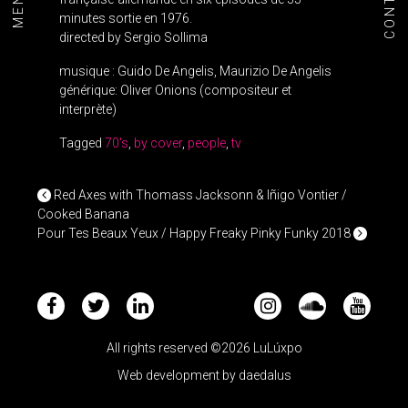
CONTACT
MENU+
minutes sortie en 1976.
directed by Sergio Sollima
musique : Guido De Angelis, Maurizio De Angelis
générique: Oliver Onions (compositeur et
interprète)
Tagged
70's
,
by cover
,
people
,
tv
POST NAVIGATION
Red Axes with Thomass Jacksonn & Iñigo Vontier /
Cooked Banana
Pour Tes Beaux Yeux / Happy Freaky Pinky Funky 2018
All rights reserved ©2026 LuLúxpo
Web development by
daedalus