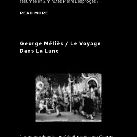
résumée en 2 minutes Pierre Desproges /...
READ MORE
George Méliès / Le Voyage
Dans La Lune
"Le voyage dans la lune" écrit, produit par George