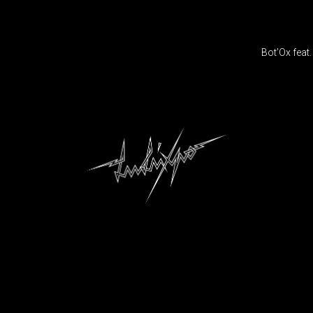
IGATION
Bot’Ox feat