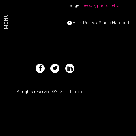
Tagged
people
,
photo
,
rétro
MENU+
POST NAV
Edith Piaf Vs. Studio Harcourt
All rights reserved ©2026 LuLúxpo