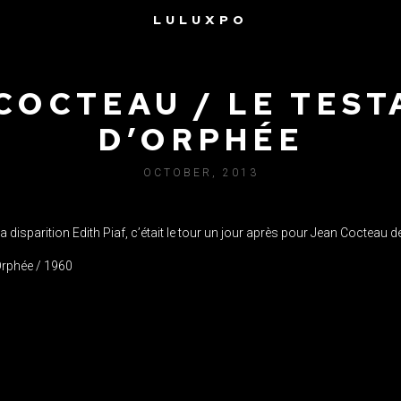
LULUXPO
COCTEAU / LE TES
D’ORPHÉE
OCTOBER, 2013
disparition Edith Piaf, c’était le tour un jour après pour Jean Cocteau d
Orphée / 1960