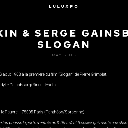
LULUXPO
KIN & SERGE GAINS
SLOGAN
MAY, 2013
8 aôut 1968 à la première du film “Slogan” de Pierre Grimblat
.
l’idylle Gainsbourg/Birkin débuta.
en le Pauvre – 75005 Paris (Panthéon/Sorbonne)
e l’on pousse la porte d’entrée de l’hôtel, c’est l’escalier qui monte aux cha