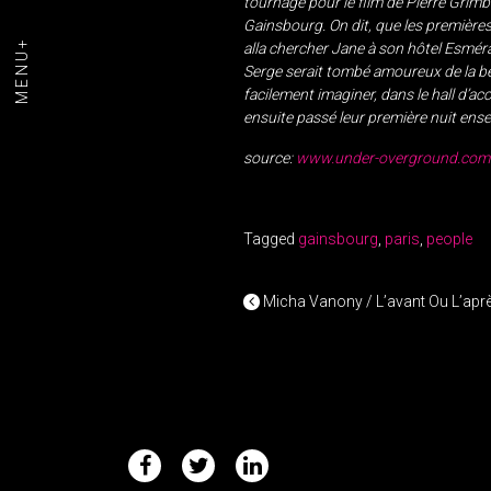
tournage pour le film de Pierre Grimbl
Gainsbourg. On dit, que les premières
MENU+
alla chercher Jane à son hôtel Esmér
Serge serait tombé amoureux de la bel
facilement imaginer, dans le hall d’accu
ensuite passé leur première nuit ens
source:
www.under-overground.com
Tagged
gainsbourg
,
paris
,
people
POST NAV
Micha Vanony / L’avant Ou L’apr