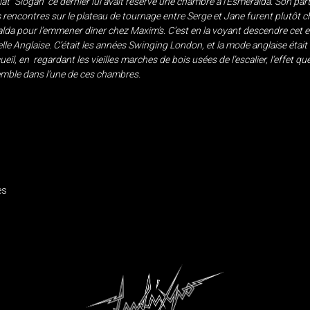
at “Slogan” ce dernier lui avait réservé une chambre à l’Esméralda. Son parte
 rencontres sur le plateau de tournage entre Serge et Jane furent plutôt c
alda pour l’emmener diner chez Maxim’s. C’est en la voyant descendre cet e
le Anglaise. C’était les années Swinging London, et la mode anglaise était
eil, en regardant les vieilles marches de bois usées de l’escalier, l’effet que
emble dans l’une de ces chambres.
IGATION
ès