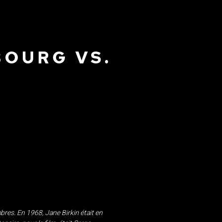
BOURG VS.
mbres. En 1968, Jane Birkin était en