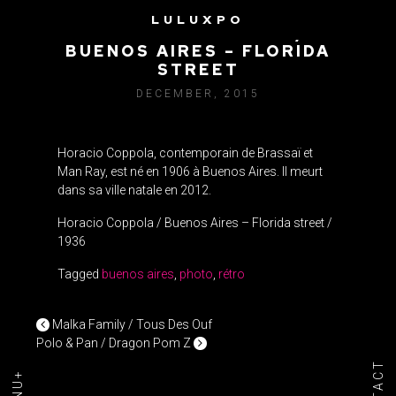
LULUXPO
HORACIO COPPOLA /
BUENOS AIRES – FLORIDA
STREET
DECEMBER, 2015
Horacio Coppola, contemporain de Brassaï et
Man Ray, est né en 1906 à Buenos Aires. Il meurt
dans sa ville natale en 2012.
Horacio Coppola / Buenos Aires – Florida street /
1936
Tagged
buenos aires
,
photo
,
rétro
POST NAVIGATION
Malka Family / Tous Des Ouf
Polo & Pan / Dragon Pom Z