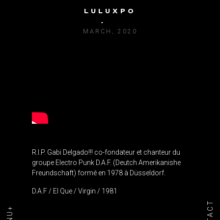
LULUXPO
D.A.F. / EL QUE
MARCH, 2020
R.I.P. Gabi Delgado!!! co-fondateur et chanteur du
groupe Electro Punk D.A.F. (Deutch Amerikanishe
Freundschaft) formé en 1978 à Düsseldorf.
D.A.F / El Que / Virgin / 1981