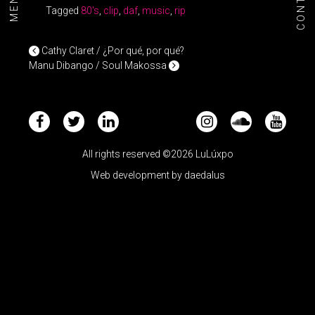
CONTACT
MENU+
Tagged
80's
,
clip
,
daf
,
music
,
rip
POST NAVIGATION
Cathy Claret / ¿Por qué, por qué?
Manu Dibango / Soul Makossa
All rights reserved ©2026 LuLúxpo
Web development by
daedalus