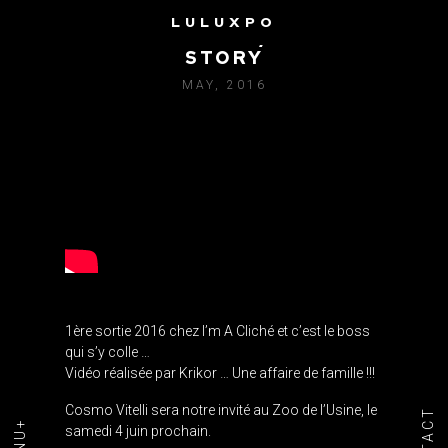
LULUXPO
COSMO VITELLI / A CRUEL
STORY
MAY, 2016
1ère sortie 2016 chez I’m A Cliché et c’est le boss
qui s’y colle …
Vidéo réalisée par Krikor … Une affaire de famille !!!
Cosmo Vitelli sera notre invité au Zoo de l’Usine, le
samedi 4 juin prochain.