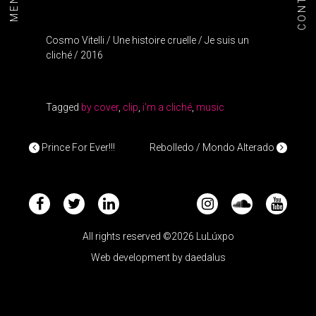
CONTACT
MENU+
Cosmo Vitelli / Une histoire cruelle / Je suis un
cliché / 2016
Tagged
by cover
,
clip
,
i'm a cliché
,
music
POST NAVIGATION
Prince For Ever!!!
Rebolledo / Mondo Alterado
All rights reserved ©2026 LuLúxpo
Web development by
daedalus