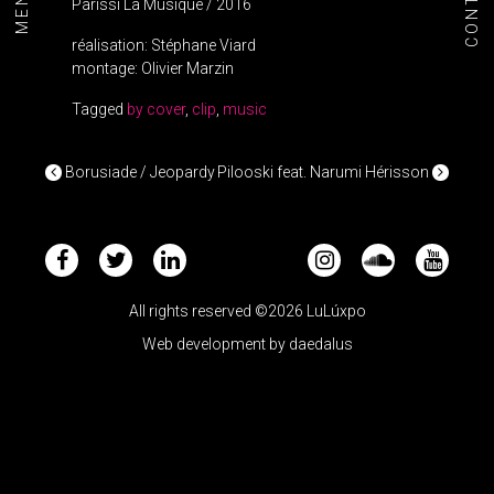
CONTACT
MENU+
Parissi La Musique / 2016
réalisation: Stéphane Viard
montage: Olivier Marzin
Tagged
by cover
,
clip
,
music
POST NAVIGATION
Borusiade / Jeopardy
Pilooski feat. Narumi Hérisson
All rights reserved ©2026 LuLúxpo
Web development by
daedalus