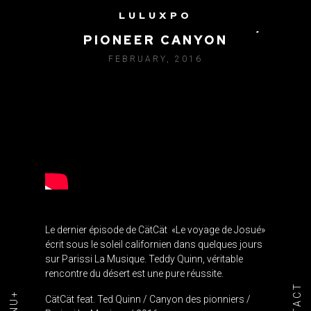
LULUXPO
CÄTCÄT FEAT. TED QUINN /
PIONEER CANYON
FEBRUARY, 2016
Le dernier épisode de CätCät
«Le voyage de Josué»
écrit sous le soleil californien dans quelques jours
sur Parissi La Musique.
Teddy Quinn, véritable
rencontre du désert est une pure réussite.
CätCät feat.
Ted Quinn / Canyon des pionniers /