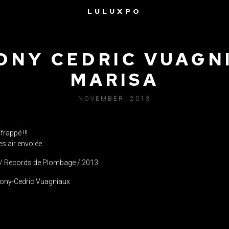
LULUXPO
ONY CEDRIC VUAGNI
MARISA
NOVEMBER, 2013
rappé !!!
s air envolée …
 / Records de Plombage / 2013
hony-Cedric Vuagniaux