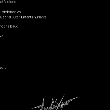
d: Violons
: Violoncelles
Gabriel Suter: Enfants hurlants
ennocha Baud
ux
IGATION
word