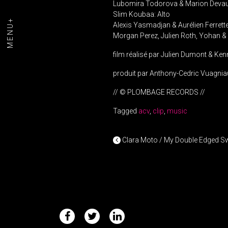
Lubomira Todorova & Marion Devau
Slim Koubaa: Alto
MENU+
Alexis Yasmadjan & Aurélien Ferrette
Morgan Perez, Julien Roth, Yohan & 
film réalisé par Julien Dumont & K
produit par Anthony-Cedric Vuagnia
// © PLOMBAGE RECORDS //
Tagged
acv
,
clip
,
music
POST NAV
Clara Moto / My Double Edged S