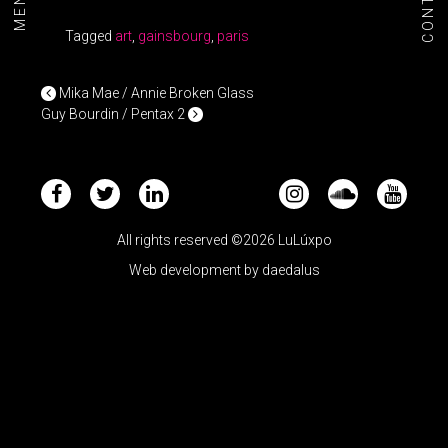
CONTACT
MENU+
Tagged
art
,
gainsbourg
,
paris
POST NAVIGATION
Mika Mae / Annie Broken Glass
Guy Bourdin / Pentax 2
All rights reserved ©2026 LuLúxpo
Web development by
daedalus